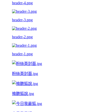
header-4.png
header-3.png
header-2.png
header-1.png
粉絲頁封面.jpg
搗聽狐說.jpg