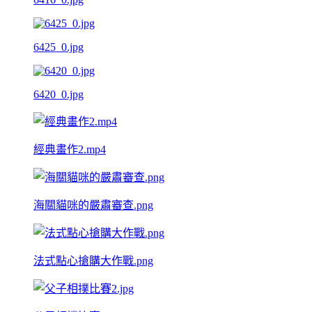
6425_0.jpg
6420_0.jpg
經典畫作2.mp4
海關貓咪的嚴肅審查.png
法式點心搶購大作戰.png