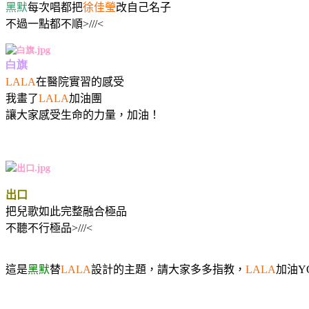
黑默
每次唱都把
徐佳瑩
改自己名子
不過一點都不順
>///<
白旗
在醫院實習的感受
LALA
我畫了
加油團
LALA
讓大家感受生命的力量
，加油！
出口
把兒歌如此完整融合極品
不聽不行極品
>///<
這是
黑默
替
設計的主題，請大家多多指教，
加油
LALA
LALA
Y