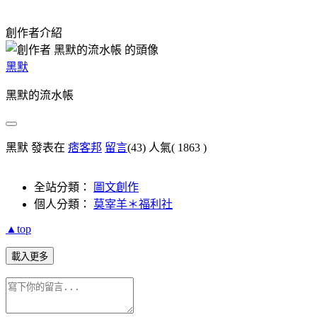
創作者介紹
黑默
黑默的流水帳
黑默 發表在
痞客邦
留言
(43)
人氣(
1863
)
全站分類：
圖文創作
個人分類：
莫宰羊＊福利社
▲top
載入更多