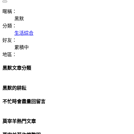
暱稱：
黑默
分類：
生活綜合
好友：
累積中
地區：
黑默文章分類
黑默的耕耘
不忙時會盡量回留言
莫宰羊熱門文章