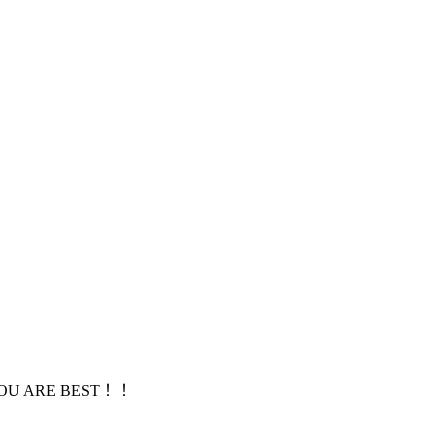
！！
OU ARE BEST