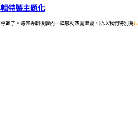
專輯特製主題化
新專輯了。
聽完專輯後體內一陣感動四處流竄，所以我們特別為
L