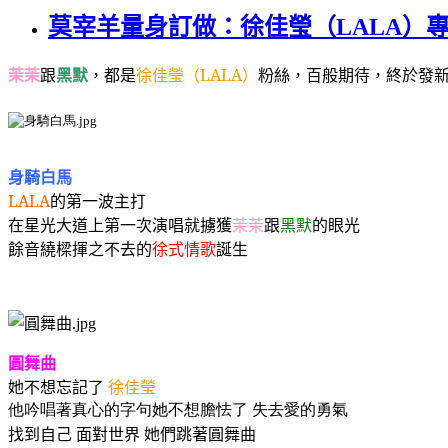
莫宰羊量身訂做：徐佳瑩（LALA）
茉茉
跟
黑默
，
都是
徐佳瑩
（
LALA
）
粉絲
，百般期待
，
終於發
身騎白馬
LALA
的第一波主打
在星光大道上第一次演唱就擄獲
茉茉
跟
黑默
的眼光
餘音繞樑揮之不去的
徐式情歌
誕生
圓舞曲
她不想忘記了
徐佳瑩
她不想膽怯了
失去愛的勇氣
他吟唱著真心的字句
找到自己
面對世界
她們跳著圓舞曲