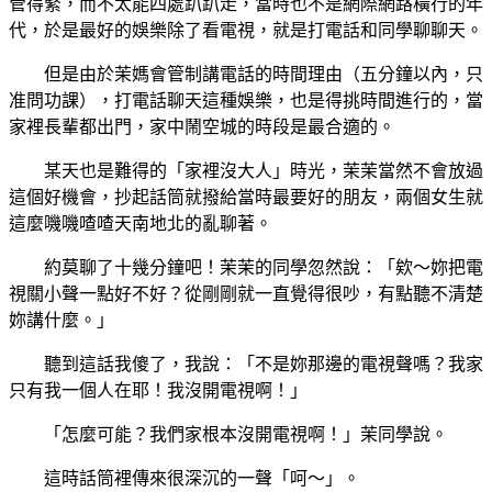
管得緊，而不太能四處趴趴走，當時也不是網際網路橫行的年
代，於是最好的娛樂除了看電視，就是打電話和同學聊聊天。
但是由於茉媽會管制講電話的時間理由（五分鐘以內，只
准問功課），打電話聊天這種娛樂，也是得挑時間進行的，當
家裡長輩都出門，家中鬧空城的時段是最合適的。
某天也是難得的「家裡沒大人」時光，茉茉當然不會放過
這個好機會，抄起話筒就撥給當時最要好的朋友，兩個女生就
這麼嘰嘰喳喳天南地北的亂聊著。
約莫聊了十幾分鐘吧！茉茉的同學忽然說：「欸～妳把電
視關小聲一點好不好？從剛剛就一直覺得很吵，有點聽不清楚
妳講什麼。
」
聽到這話我傻了，我說：「不是妳那邊的電視聲嗎？我家
只有我一個人在耶！我沒開電視啊！」
「怎麼可能？我們家根本沒開電視啊！」茉同學說。
這時話筒裡傳來很深沉的一聲「呵～」。