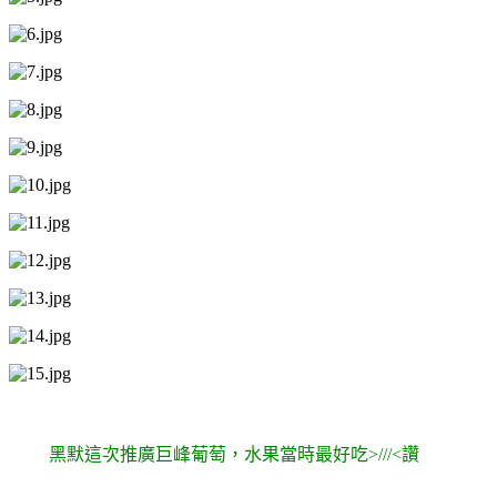
黑默這次推廣巨峰葡萄，水果當時最好吃>///<讚