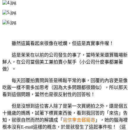
雖然這篇看起來很像在唬爛，但這是真實事件喔！
這是茉茉在以前的公司發生的事了，當時茉茉還算職場新
鮮人，在公司當個美工兼拍賣小幫手（小公司什麼事都兼著
做）。
每天回覆拍賣問與答是稀鬆平常的事，回覆的內容更是像
吃飯一樣不需多加思考（因為大多問題都很類似），所以那天
看到這個問題，當然也是很反射性的回答啦！
但是沒想到這位客人除了是第一次買網拍之外，還是個五
十幾歲的媽媽，試著下標買東西後，看到我回答的「來信」告
知，就很自然而然的解讀成「
寫信拿去郵局寄
」，她的腦海裡
根本沒有E-mail這樣的概念，於是就發生了這起事件啦！（這