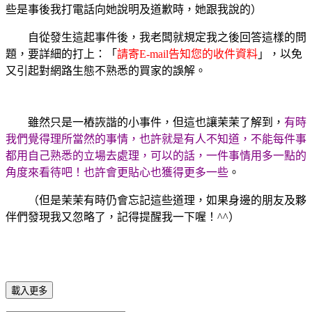
些是事後我打電話向她說明及道歉時，她跟我說的）
自從發生這起事件後，我老闆就規定我之後回答這樣的問
題，要詳細的打上：「
請寄E-mail告知您的收件資料
」，以免
又引起對網路生態不熟悉的買家的誤解。
雖然只是一樁詼諧的小事件，但這也讓茉茉了解到，
有時
我們覺得理所當然的事情，也許就是有人不知道，不能每件事
都用自己熟悉的立場去處理，可以的話，一件事情用多一點的
角度來看待吧！也許會更貼心也獲得更多一些
。
（但是茉茉有時仍會忘記這些道理，如果身邊的朋友及夥
伴們發現我又忽略了，記得提醒我一下喔！^^）
載入更多