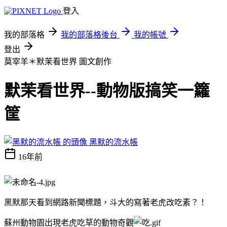
登入
我的部落格
我的部落格後台
我的帳號
登出
莫宰羊＊默茉看世界
圖文創作
默茉看世界--動物版搞笑一籮
筐
黑默的流水帳
16年前
黑默那天看到網路新聞標題，斗大的寫著老虎改吃素？！
蘇州動物園出現老虎吃草的動物奇觀