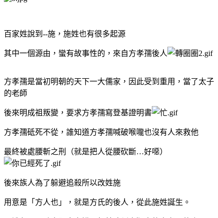
百家姓說到--施，施姓也有很多起源
其中一個源由，蠻有故事性的，
來自
方孝孺
後人
方孝孺是當初明朝的天下一大儒家，因此受到重用，當了太子
的老師
後來
明成祖叛變，要求
方孝孺
寫
登基證明書
方孝孺砥死不從，誰知道
方孝孺喊破喉嚨也沒有人來救他
最終被處腰斬之刑（就是把人從腰砍斷…好噁）
後來族人為了躲避追殺所以改姓施
用意是「方人也」，就是方氏的後人，從此施姓誕生。