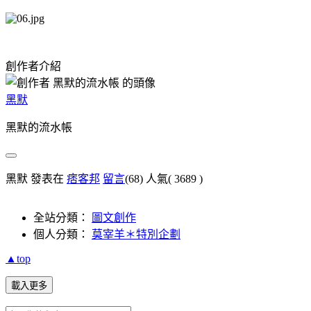
創作者介紹
黑默
黑默的流水帳
黑默 發表在
痞客邦
留言
(68)
人氣(
3689
)
全站分類：
圖文創作
個人分類：
莫宰羊＊特別企劃
▲top
載入更多