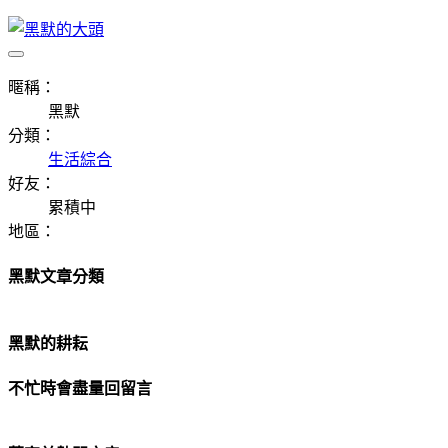
暱稱：
黑默
分類：
生活綜合
好友：
累積中
地區：
黑默文章分類
黑默的耕耘
不忙時會盡量回留言