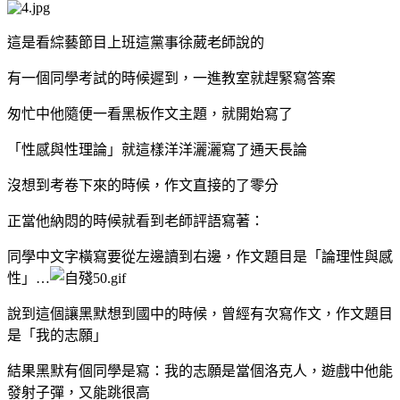
這是看綜藝節目上班這黨事徐葳老師說的
有一個同學考試的時候遲到，一進教室就趕緊寫答案
匆忙中他隨便一看黑板作文主題，就開始寫了
「性感與性理論」就這樣洋洋灑灑寫了通天長論
沒想到考卷下來的時候，作文直接的了零分
正當他納悶的時候就看到老師評語寫著：
同學中文字橫寫要從左邊讀到右邊，作文題目是「論理性與感
性」…
說到這個讓黑默想到國中的時候，曾經有次寫作文，作文題目
是「我的志願」
結果黑默有個同學是寫：我的志願是當個洛克人，遊戲中他能
發射子彈，又能跳很高